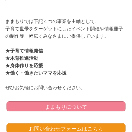
ー
ク
ままもりでは下記４つの事業を主軸として、
子育て世帯をターゲットにしたイベント開催や情報冊子
ま
の制作等、幅広くみなさまにご提供しています。
ま
★子育て情報発信
★木育推進活動
も
★身体作りを応援
★働く・働きたいママを応援
り
ぜひお気軽にお問い合わせください。
子
ままもりについて
ど
も
は
お問い合わせフォームはこちら
地