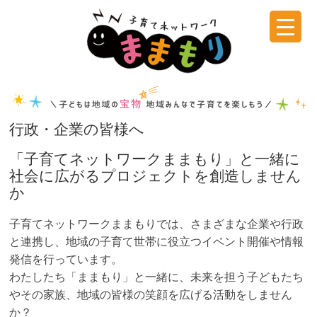
コ
ン
テ
子
ン
ツ
育
へ
ス
て
行政・企業の皆様へ
キ
ッ
「子育てネットワークままもり」と一緒に
ネ
プ
社会に広がるプロジェクトを創造しません
か
ッ
子育てネットワークままもりでは、さまざまな企業や行政
ト
と連携し、地域の子育て世帯に役立つイベント開催や情報
発信を行っています。
わたしたち「ままもり」と一緒に、未来を担う子どもたち
ワ
やその家族、地域の皆様の笑顔を広げる活動をしません
か？