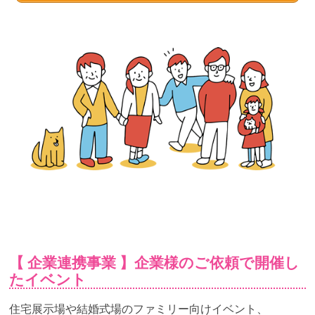
域
の
宝
物
★
地
域
み
ん
な
で
子
育
て
を
【 企業連携事業 】企業様のご依頼で開催し
楽
たイベント
し
も
住宅展示場や結婚式場のファミリー向けイベント、