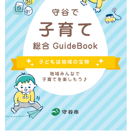
ー
ク
ま
ま
も
り
子
ど
も
は
地