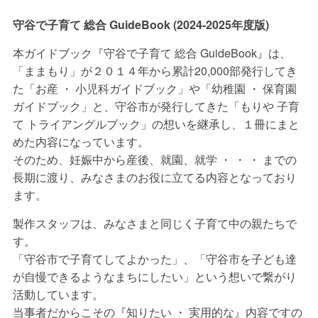
域
守谷で子育て 総合 GuideBook (2024-2025年度版)
の
宝
本ガイドブック『守谷で子育て 総合 GuideBook』は、
物
「ままもり」が２０１４年から累計20,000部発行してき
★
た「お産 ・ 小児科ガイドブック」や「幼稚園 ・ 保育園
地
ガイドブック」と、守谷市が発行してきた「もりや 子育
域
て トライアングルブック」の想いを継承し、１冊にまと
み
めた内容になっています。
ん
そのため、妊娠中から産後、就園、就学 ・ ・ ・ までの
な
長期に渡り、みなさまのお役に立てる内容となっており
で
ます。
子
育
製作スタッフは、みなさまと同じく子育て中の親たちで
て
す。
を
「守谷市で子育てしてよかった」、「守谷市を子ども達
楽
が自慢できるようなまちにしたい」という想いで繋がり
し
活動しています。
も
当事者だからこその『知りたい ・ 実用的な』内容ですの