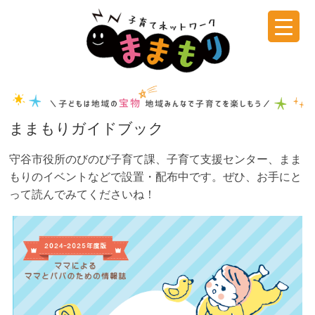
コ
ン
テ
子
ン
ツ
育
へ
ス
て
ままもりガイドブック
キ
ッ
守谷市役所のびのび子育て課、子育て支援センター、まま
ネ
プ
もりのイベントなどで設置・配布中です。ぜひ、お手にと
って読んでみてくださいね！
ッ
ト
ワ