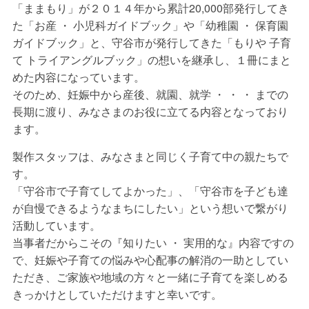
「ままもり」が２０１４年から累計20,000部発行してき
た「お産 ・ 小児科ガイドブック」や「幼稚園 ・ 保育園
ガイドブック」と、守谷市が発行してきた「もりや 子育
て トライアングルブック」の想いを継承し、１冊にまと
めた内容になっています。
そのため、妊娠中から産後、就園、就学 ・ ・ ・ までの
長期に渡り、みなさまのお役に立てる内容となっており
ます。
製作スタッフは、みなさまと同じく子育て中の親たちで
す。
「守谷市で子育てしてよかった」、「守谷市を子ども達
が自慢できるようなまちにしたい」という想いで繋がり
活動しています。
当事者だからこその『知りたい ・ 実用的な』内容ですの
で、妊娠や子育ての悩みや心配事の解消の一助としてい
ただき、ご家族や地域の方々と一緒に子育てを楽しめる
きっかけとしていただけますと幸いです。