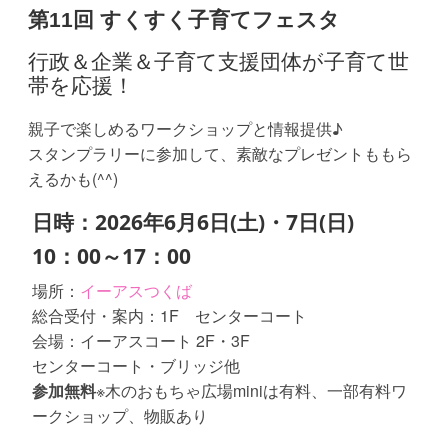
域
第11回 すくすく子育てフェスタ
の
行政＆企業＆子育て支援団体が子育て世
宝
帯を応援！
物
★
親子で楽しめるワークショップと情報提供♪
地
スタンプラリーに参加して、素敵なプレゼントももら
域
えるかも(^^)
み
ん
日時：2026年6月6日(土)・7日(日)
な
10：00～17：00
で
子
場所：
イーアスつくば
育
総合受付・案内：1F センターコート
て
会場：イーアスコート 2F・3F
を
センターコート・ブリッジ他
楽
参加無料
※木のおもちゃ広場miniは有料、一部有料ワ
し
ークショップ、物販あり
も