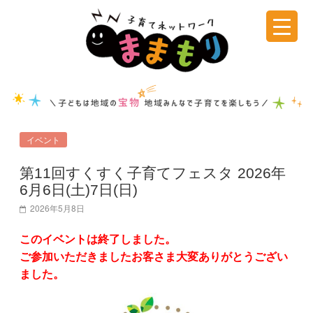
コ
ン
テ
子
ン
ツ
育
へ
ス
て
キ
イベント
ッ
ネ
プ
第11回すくすく子育てフェスタ 2026年
6月6日(土)7日(日)
ッ
2026年5月8日
ト
このイベントは終了しました。
ご参加いただきましたお客さま大変ありがとうござい
ました。
ワ