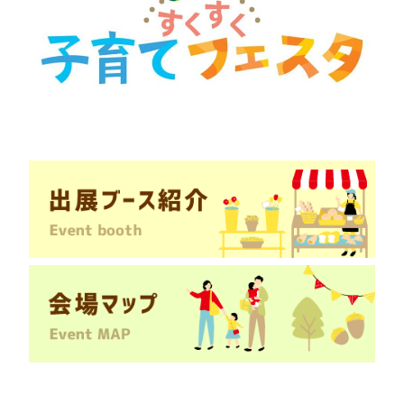
ー
ク
ま
ま
も
り
子
ど
も
は
地