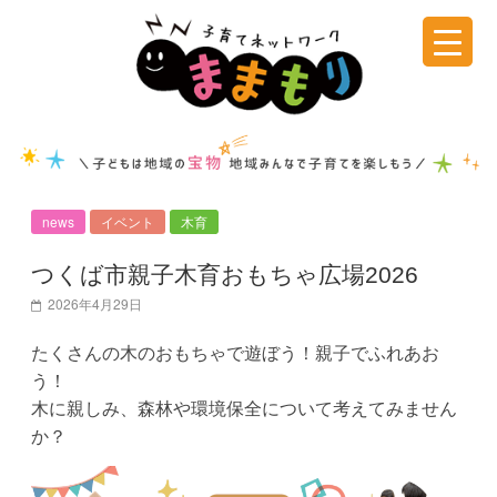
コ
ン
テ
子
ン
ツ
育
へ
ス
て
キ
news
イベント
木育
ッ
ネ
プ
つくば市親子木育おもちゃ広場2026
2026年4月29日
ッ
たくさんの木のおもちゃで遊ぼう！親子でふれあお
ト
う！
木に親しみ、森林や環境保全について考えてみません
か？
ワ