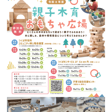
ー
ク
ま
ま
も
り
子
ど
も
は
地