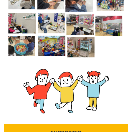
域
の
宝
物
★
地
域
み
ん
な
で
子
育
て
を
楽
し
も