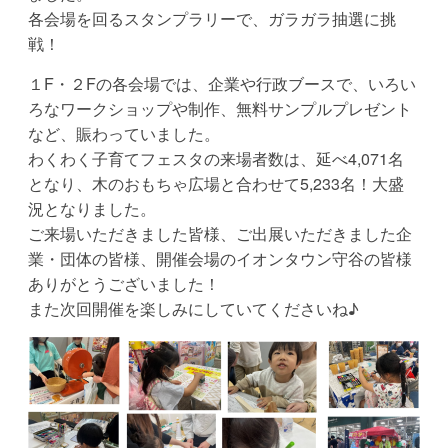
ー
各会場を回るスタンプラリーで、ガラガラ抽選に挑
戦！
ク
１F・２Fの各会場では、企業や行政ブースで、いろい
ろなワークショップや制作、無料サンプルプレゼント
ま
など、賑わっていました。
わくわく子育てフェスタの来場者数は、延べ4,071名
ま
となり、木のおもちゃ広場と合わせて5,233名！大盛
況となりました。
も
ご来場いただきました皆様、ご出展いただきました企
業・団体の皆様、開催会場のイオンタウン守谷の皆様
り
ありがとうございました！
また次回開催を楽しみにしていてくださいね♪
子
ど
も
は
地