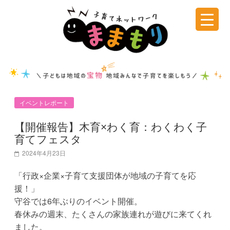
コ
ン
テ
子
ン
ツ
育
へ
ス
て
キ
イベントレポート
ッ
ネ
プ
【開催報告】木育×わく育：わくわく子
育てフェスタ
ッ
2024年4月23日
ト
「行政×企業×子育て支援団体が地域の子育てを応
援！」
守谷では6年ぶりのイベント開催。
ワ
春休みの週末、たくさんの家族連れが遊びに来てくれ
ました。