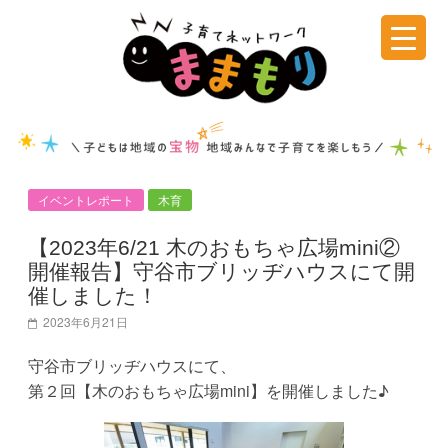
コ
ン
テ
子
ン
ツ
育
へ
ス
て
キ
イベントレポート
木育
ッ
ネ
プ
【2023年6/21 木のおもちゃ広場mini②
開催報告】守谷市ブリッヂハウスにて開
ッ
催しました！
2023年6月21日
ト
守谷市ブリッヂハウスにて、
第２回【木のおもちゃ広場mini】を開催しました♪
ワ