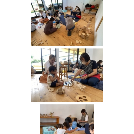
ー
ク
ま
ま
も
り
子
ど
も
は
地