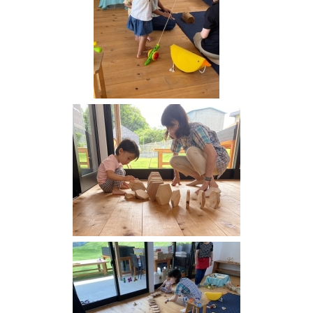
域
の
宝
物
★
地
域
み
ん
な
で
子
育
て
を
楽
し
も