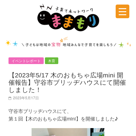
コ
ン
テ
子
ン
ツ
育
へ
ス
て
キ
イベントレポート
木育
ッ
ネ
プ
【2023年5/17 木のおもちゃ広場mini 開
催報告】守谷市ブリッヂハウスにて開催
ッ
しました！
2023年5月17日
ト
守谷市ブリッヂハウスにて、
第１回【木のおもちゃ広場mini】を開催しました♪
ワ