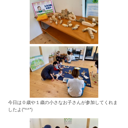
ー
ク
ま
ま
も
り
子
今日は０歳や１歳の小さなお子さんが参加してくれま
ど
したよ(*^^*)
も
は
地