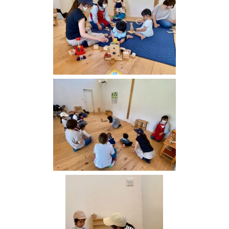
域
の
宝
物
★
地
域
み
ん
な
で
子
育
て
を
楽
し
も